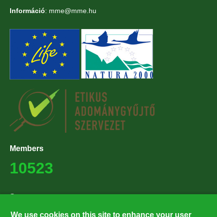
Információ
: mme@mme.hu
Members
10523
Supporters
27224
We use cookies on this site to enhance your user