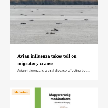
Avian influenza takes toll on
migratory cranes
Avian influenza is a viral disease affecting both
2023.11.28
wild and domestic birds. Over the past years,
we have regularly heard and read news about
cases and
Madártan