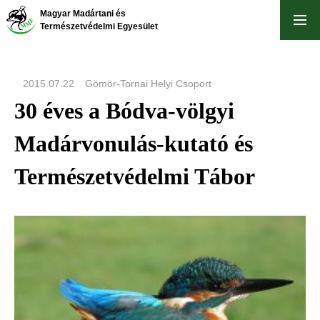
Skip
Magyar Madártani és
to
Természetvédelmi Egyesület
main
content
2015.07.22
Gömör-Tornai Helyi Csoport
30 éves a Bódva-völgyi
Madárvonulás-kutató és
Természetvédelmi Tábor