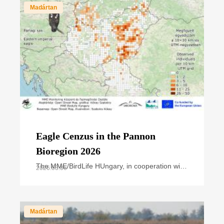
Madártan
Eagle Cenzus in the Pannon
Bioregion 2026
The MME/BirdLife HUngary, in cooperation with
2026.03.06
national park directorates and other civil nature
conservation organizations, organized the
annual
Madártan