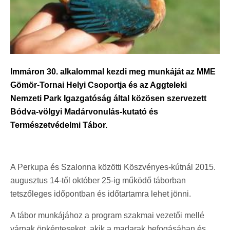
Immáron 30. alkalommal kezdi meg munkáját az MME
Gömör-Tornai Helyi Csoportja és az Aggteleki
Nemzeti Park Igazgatóság által közösen szervezett
Bódva-völgyi Madárvonulás-kutató és
Természetvédelmi Tábor.
A Perkupa és Szalonna közötti Köszvényes-kútnál 2015.
augusztus 14-től október 25-ig működő táborban
tetszőleges időpontban és időtartamra lehet jönni.
A tábor munkájához a program szakmai vezetői mellé
várnak önkénteseket, akik a madarak befogásában és