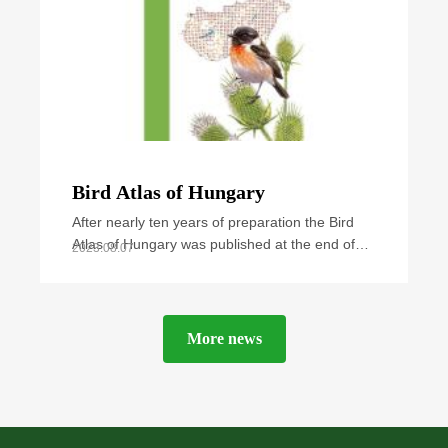
Bird Atlas of Hungary
After nearly ten years of preparation the Bird
Atlas of Hungary was published at the end of
2023.08.07
September 2021. The book summarizes all
available
More news