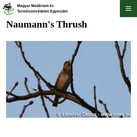
Skip
Magyar Madártani és
to
Természetvédelmi Egyesület
main
Naumann's Thrush
content