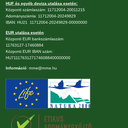
HUF és egyéb deviza utalása esetén:
Központi számlaszám: 11712004-20011215
Adományszámla: 11712004-20249829
IBAN: HU21 11712004-20249829-00000000
EUR utalása esetén
:
Központi EUR bankszámlaszám:
11763127-17460884
Központi EUR IBAN szám:
HU71117631271746088400000000
Információ
: mme@mme.hu