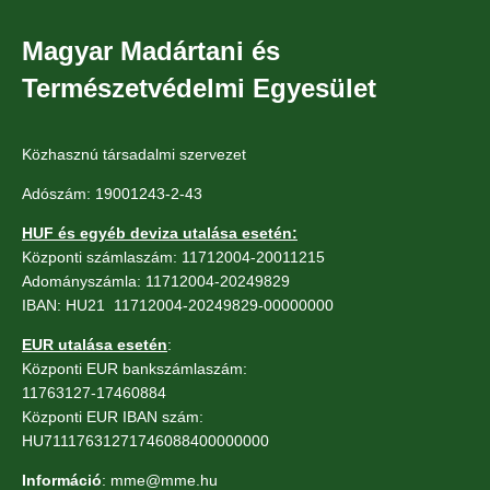
Magyar Madártani és
Természetvédelmi Egyesület
Közhasznú társadalmi szervezet
Adószám: 19001243-2-43
HUF és egyéb deviza utalása esetén:
Központi számlaszám: 11712004-20011215
Adományszámla: 11712004-20249829
IBAN: HU21 11712004-20249829-00000000
EUR utalása esetén
:
Központi EUR bankszámlaszám:
11763127-17460884
Központi EUR IBAN szám:
HU71117631271746088400000000
Információ
: mme@mme.hu