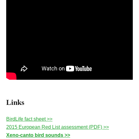
Links
BirdLife fact sheet >>
2015 European Red List assessment (PDF) >>
Xeno-canto bird sounds >>