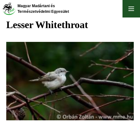
Skip
Magyar Madártani és
to
Természetvédelmi Egyesület
main
Lesser Whitethroat
content