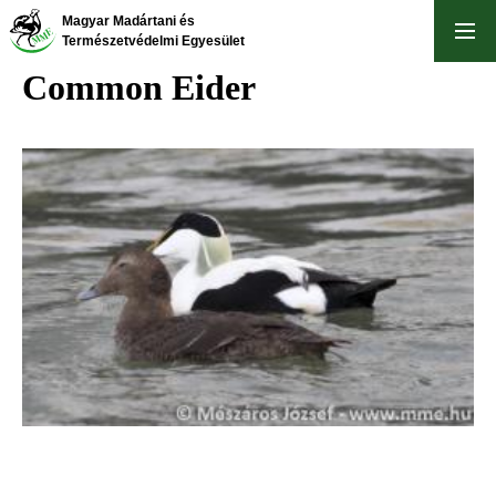
Skip
Magyar Madártani és
to
Természetvédelmi Egyesület
main
Common Eider
content