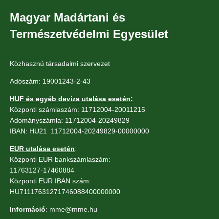
Magyar Madártani és
Természetvédelmi Egyesület
Közhasznú társadalmi szervezet
Adószám: 19001243-2-43
HUF és egyéb deviza utalása esetén:
Központi számlaszám: 11712004-20011215
Adományszámla: 11712004-20249829
IBAN: HU21 11712004-20249829-00000000
EUR utalása esetén
:
Központi EUR bankszámlaszám:
11763127-17460884
Központi EUR IBAN szám:
HU71117631271746088400000000
Információ
: mme@mme.hu