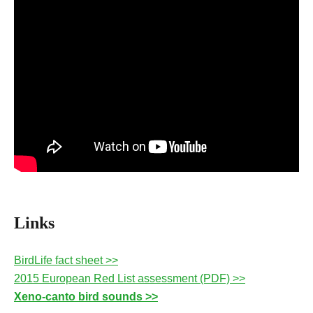
Links
BirdLife fact sheet >>
2015 European Red List assessment (PDF) >>
Xeno-canto bird sounds >>