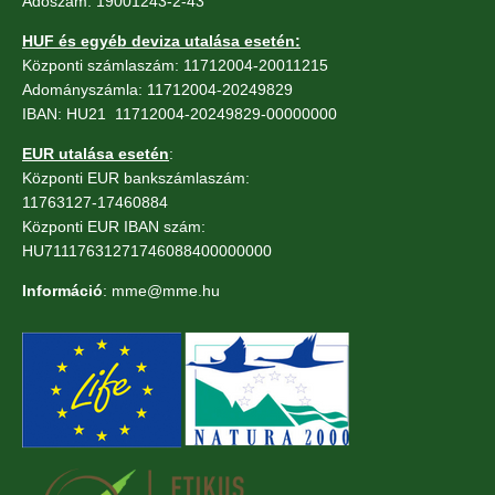
Adószám: 19001243-2-43
HUF és egyéb deviza utalása esetén:
Központi számlaszám: 11712004-20011215
Adományszámla: 11712004-20249829
IBAN: HU21 11712004-20249829-00000000
EUR utalása esetén
:
Központi EUR bankszámlaszám:
11763127-17460884
Központi EUR IBAN szám:
HU71117631271746088400000000
Információ
: mme@mme.hu