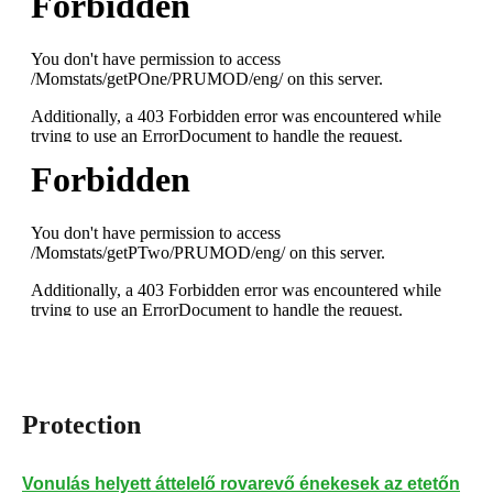
Protection
Vonulás helyett áttelelő rovarevő énekesek az etetőn