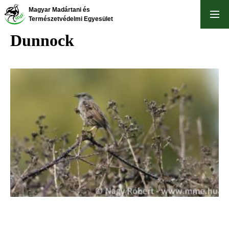
Skip
Magyar Madártani és
to
Természetvédelmi Egyesület
main
Dunnock
content