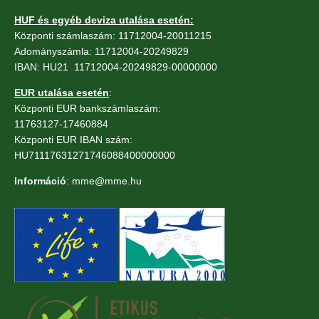
HUF és egyéb deviza utalása esetén:
Központi számlaszám: 11712004-20011215
Adományszámla: 11712004-20249829
IBAN: HU21 11712004-20249829-00000000
EUR utalása esetén
:
Központi EUR bankszámlaszám:
11763127-17460884
Központi EUR IBAN szám:
HU71117631271746088400000000
Információ
: mme@mme.hu