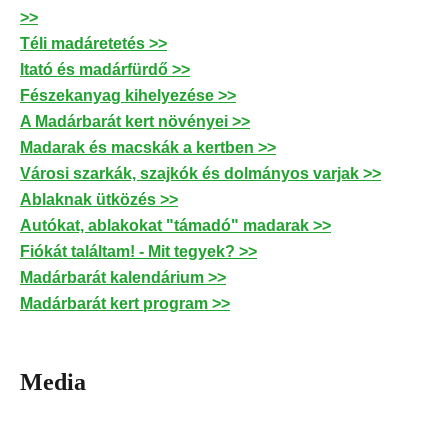
>>
Téli madáretetés >>
Itató és madárfürdő >>
Fészekanyag kihelyezése >>
A Madárbarát kert növényei >>
Madarak és macskák a kertben >>
Városi szarkák, szajkók és dolmányos varjak >>
Ablaknak ütközés >>
Autókat, ablakokat "támadó" madarak >>
Fiókát találtam! - Mit tegyek? >>
Madárbarát kalendárium >>
Madárbarát kert program >>
Media