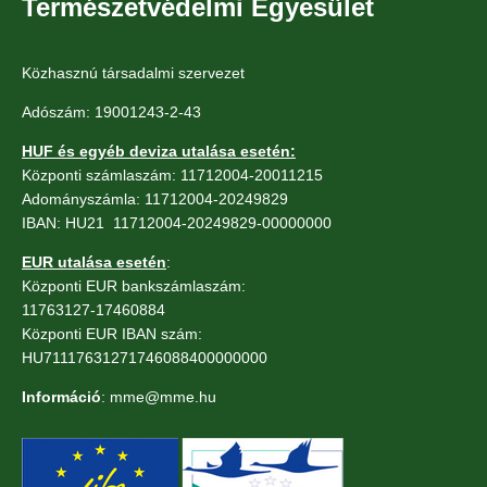
Természetvédelmi Egyesület
Közhasznú társadalmi szervezet
Adószám: 19001243-2-43
HUF és egyéb deviza utalása esetén:
Központi számlaszám: 11712004-20011215
Adományszámla: 11712004-20249829
IBAN: HU21 11712004-20249829-00000000
EUR utalása esetén
:
Központi EUR bankszámlaszám:
11763127-17460884
Központi EUR IBAN szám:
HU71117631271746088400000000
Információ
: mme@mme.hu