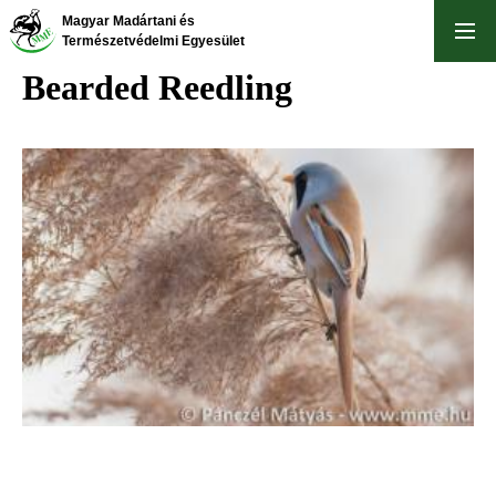
Skip
Magyar Madártani és
to
Természetvédelmi Egyesület
main
Bearded Reedling
content