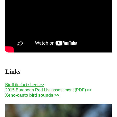
Links
BirdLife fact sheet >>
2015 European Red List assessment (PDF) >>
Xeno-canto bird sounds >>