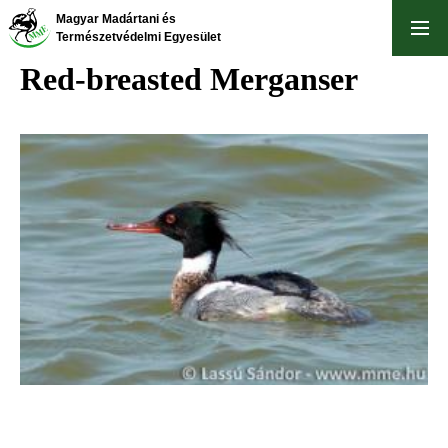
Skip
Magyar Madártani és
to
Természetvédelmi Egyesület
main
Red-breasted Merganser
content