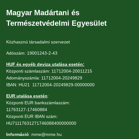
Magyar Madártani és
Természetvédelmi Egyesület
Közhasznú társadalmi szervezet
Adószám: 19001243-2-43
HUF és egyéb deviza utalása esetén:
Központi számlaszám: 11712004-20011215
Adományszámla: 11712004-20249829
IBAN: HU21 11712004-20249829-00000000
EUR utalása esetén
:
Központi EUR bankszámlaszám:
11763127-17460884
Központi EUR IBAN szám:
HU71117631271746088400000000
Információ
: mme@mme.hu