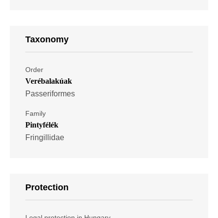
Taxonomy
Order
Verébalakúak
Passeriformes
Family
Pintyfélék
Fringillidae
Protection
Legal protection in Hungary