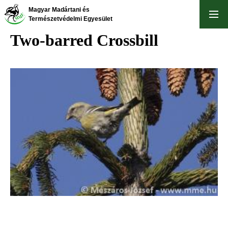
Skip
Magyar Madártani és
to
Természetvédelmi Egyesület
main
Two-barred Crossbill
content