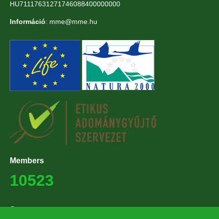
HU71117631271746088400000000
Információ
: mme@mme.hu
Members
10523
Supporters