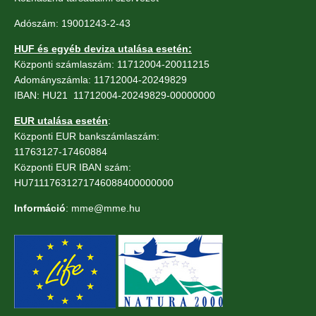
Adószám: 19001243-2-43
HUF és egyéb deviza utalása esetén:
Központi számlaszám: 11712004-20011215
Adományszámla: 11712004-20249829
IBAN: HU21 11712004-20249829-00000000
EUR utalása esetén
:
Központi EUR bankszámlaszám:
11763127-17460884
Központi EUR IBAN szám:
HU71117631271746088400000000
Információ
: mme@mme.hu