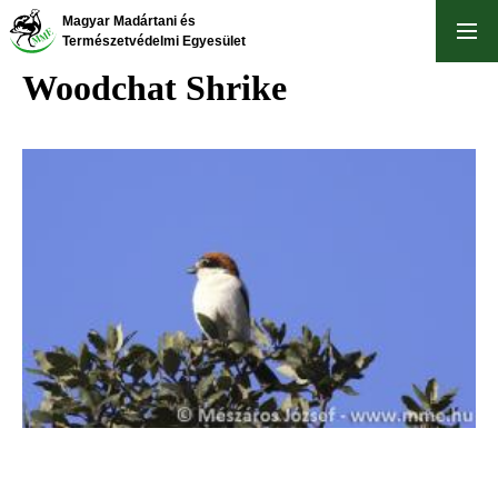
Skip
Magyar Madártani és
to
Természetvédelmi Egyesület
main
Woodchat Shrike
content