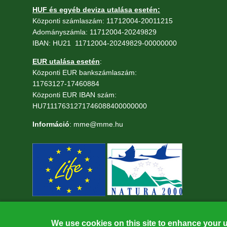
HUF és egyéb deviza utalása esetén:
Központi számlaszám: 11712004-20011215
Adományszámla: 11712004-20249829
IBAN: HU21 11712004-20249829-00000000
EUR utalása esetén
:
Központi EUR bankszámlaszám:
11763127-17460884
Központi EUR IBAN szám:
HU71117631271746088400000000
Információ
: mme@mme.hu
We use cookies on this site to enhance your 