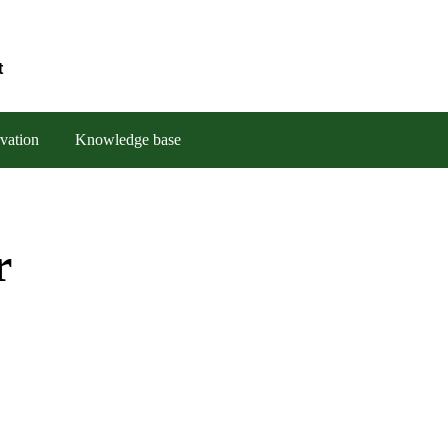
t
vation
Knowledge base
r