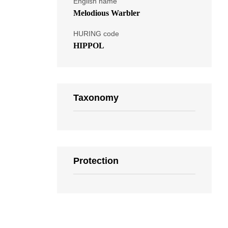
English name
Melodious Warbler
HURING code
HIPPOL
Taxonomy
Protection