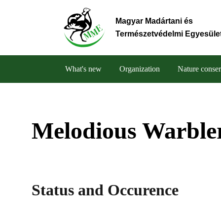
Skip
to
Magyar Madártani és
main
Természetvédelmi Egyesüle
content
What's new
Organization
Nature conser
Main
navigation
Melodious Warble
Status and Occurence