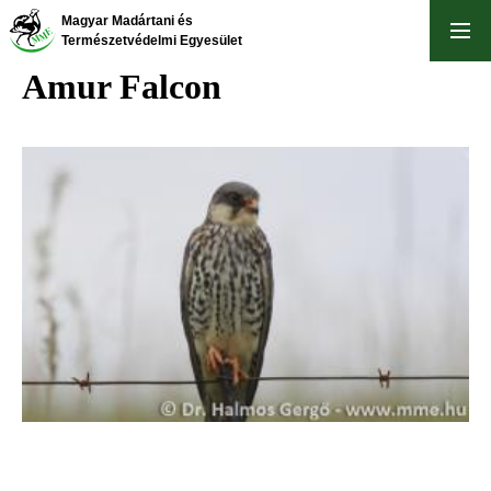
Skip
Magyar Madártani és
to
Természetvédelmi Egyesület
main
Amur Falcon
content