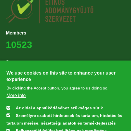
Members
10523
Supporters
27224
We use cookies on this site to enhance your user
experience
By clicking the Accept button, you agree to us doing so.
Hírlevél feliratkozás
More info
Értesüljön elsőként legfrissebb híreinkről, eseményeinkről!
Az oldal alapműködéséhez szükséges sütik
Személyre szabott hirdetések és tartalom, hirdetés és
Feliratkozás
tartalom mérése, nézettségi adatok és termékfejlesztés
Felhasználói felület beállításainak megőrzése