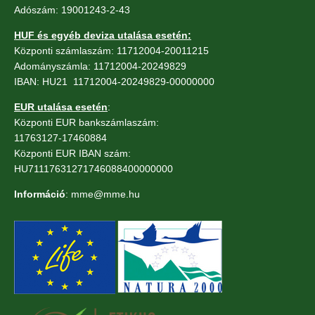
Adószám: 19001243-2-43
HUF és egyéb deviza utalása esetén:
Központi számlaszám: 11712004-20011215
Adományszámla: 11712004-20249829
IBAN: HU21 11712004-20249829-00000000
EUR utalása esetén
:
Központi EUR bankszámlaszám:
11763127-17460884
Központi EUR IBAN szám:
HU71117631271746088400000000
Információ
: mme@mme.hu