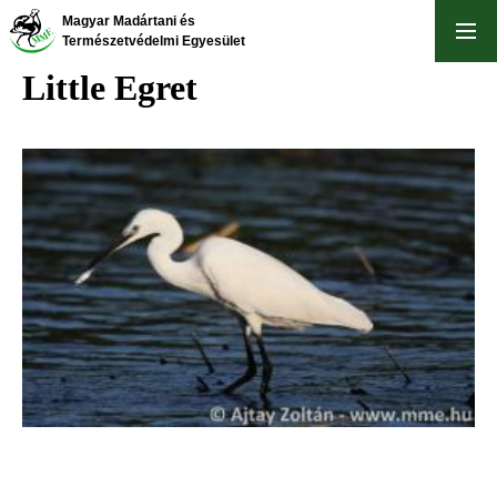
Skip
Magyar Madártani és
to
Természetvédelmi Egyesület
main
Little Egret
content