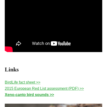
Links
BirdLife fact sheet >>
2015 European Red List assessment (PDF) >>
Xeno-canto bird sounds >>