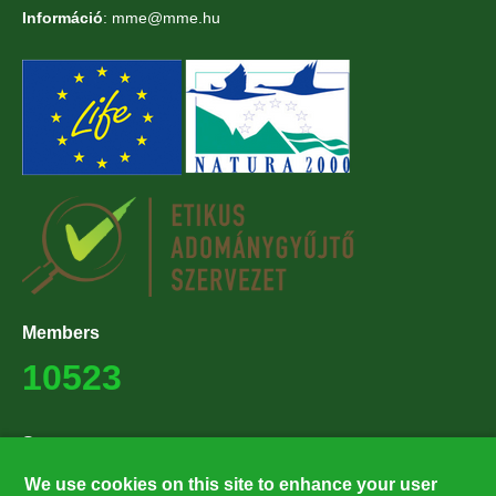
Információ
: mme@mme.hu
Members
10523
Supporters
27224
We use cookies on this site to enhance your user