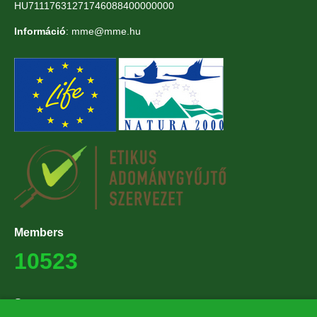
HU71117631271746088400000000
Információ
: mme@mme.hu
Members
10523
Supporters