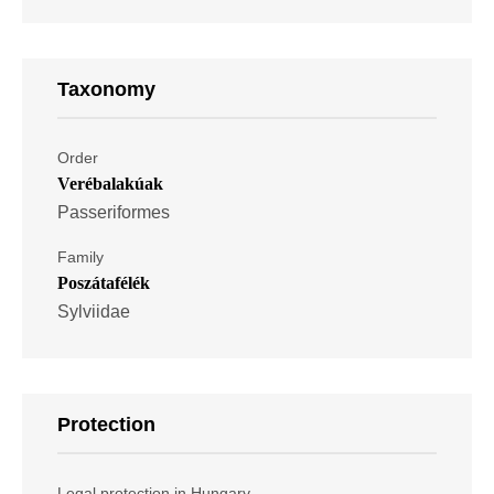
Taxonomy
Order
Verébalakúak
Passeriformes
Family
Poszátafélék
Sylviidae
Protection
Legal protection in Hungary