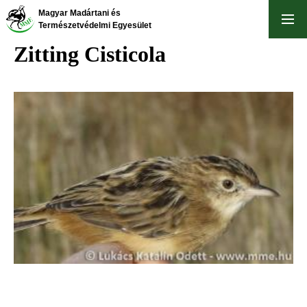
Skip
Magyar Madártani és
to
Természetvédelmi Egyesület
main
Zitting Cisticola
content