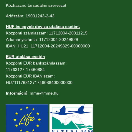
Közhasznú társadalmi szervezet
Adószám: 19001243-2-43
HUF és egyéb deviza utalása esetén:
Központi számlaszám: 11712004-20011215
Adományszámla: 11712004-20249829
IBAN: HU21 11712004-20249829-00000000
EUR utalása esetén
:
Központi EUR bankszámlaszám:
11763127-17460884
Központi EUR IBAN szám:
HU71117631271746088400000000
Információ
: mme@mme.hu