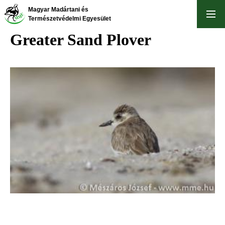
Skip
Magyar Madártani és
to
Természetvédelmi Egyesület
main
Greater Sand Plover
content