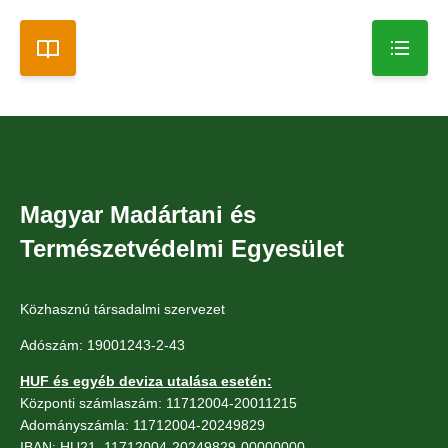
Magyar Madártani és
Természetvédelmi Egyesület
Közhasznú társadalmi szervezet
Adószám: 19001243-2-43
HUF és egyéb deviza utalása esetén:
Központi számlaszám: 11712004-20011215
Adományszámla: 11712004-20249829
IBAN: HU21 11712004-20249829-00000000