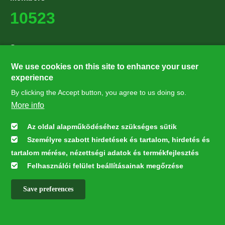
10523
Supporters
27224
We use cookies on this site to enhance your user
experience
By clicking the Accept button, you agree to us doing so.
Hírlevél feliratkozás
More info
Értesüljön elsőként legfrissebb híreinkről, eseményeinkről!
Az oldal alapműködéséhez szükséges sütik
Személyre szabott hirdetések és tartalom, hirdetés és
Feliratkozás
tartalom mérése, nézettségi adatok és termékfejlesztés
Felhasználói felület beállításainak megőrzése
Save preferences
This webpage was developed with the financial contribution of the
European Union LIFE Program LIFE NGO 4GD/HU/000037
✕