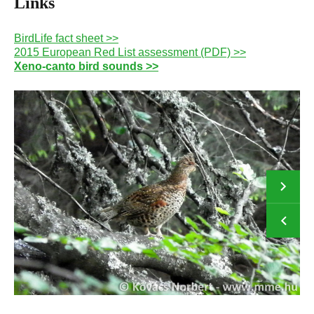
Links
BirdLife fact sheet >>
2015 European Red List assessment (PDF) >>
Xeno-canto bird sounds >>