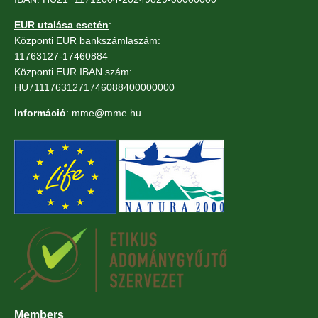
EUR utalása esetén
:
Központi EUR bankszámlaszám:
11763127-17460884
Központi EUR IBAN szám:
HU71117631271746088400000000
Információ
: mme@mme.hu
Members