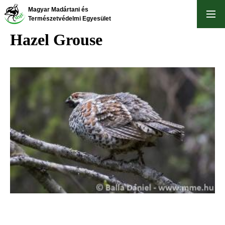
Skip
Magyar Madártani és
to
Természetvédelmi Egyesület
main
Hazel Grouse
content