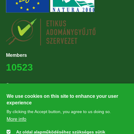
Members
10523
Supporters
27224
We use cookies on this site to enhance your user
experience
By clicking the Accept button, you agree to us doing so.
Hírlevél feliratkozás
More info
Értesüljön elsőként legfrissebb híreinkről, eseményeinkről!
Az oldal alapműködéséhez szükséges sütik