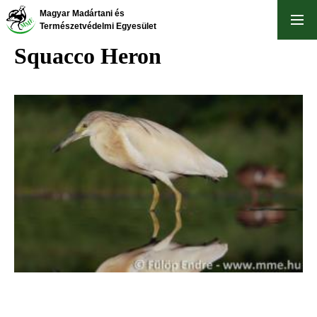
Skip
Magyar Madártani és
to
Természetvédelmi Egyesület
main
Squacco Heron
content