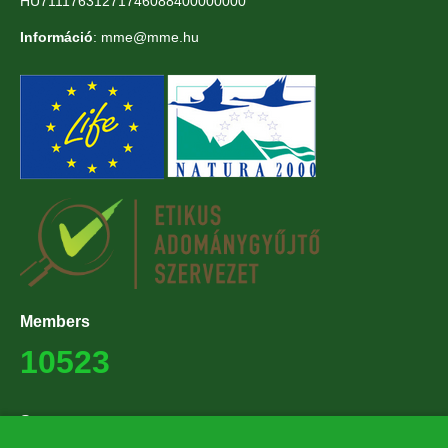
HU71117631271746088400000000
Információ
: mme@mme.hu
Members
10523
Supporters