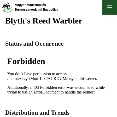
Skip
Magyar Madártani és
to
Természetvédelmi Egyesület
main
Blyth's Reed Warbler
content
Status and Occurence
Distribution and Trends