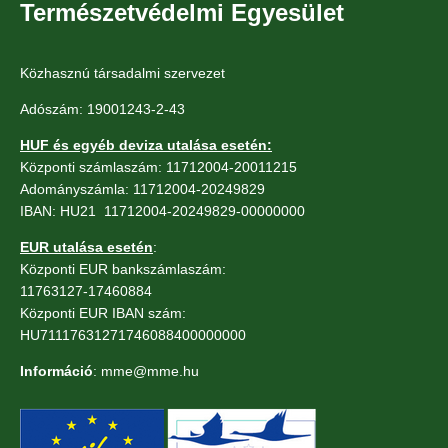
Természetvédelmi Egyesület
Közhasznú társadalmi szervezet
Adószám: 19001243-2-43
HUF és egyéb deviza utalása esetén:
Központi számlaszám: 11712004-20011215
Adományszámla: 11712004-20249829
IBAN: HU21 11712004-20249829-00000000
EUR utalása esetén
:
Központi EUR bankszámlaszám:
11763127-17460884
Központi EUR IBAN szám:
HU71117631271746088400000000
Információ
: mme@mme.hu