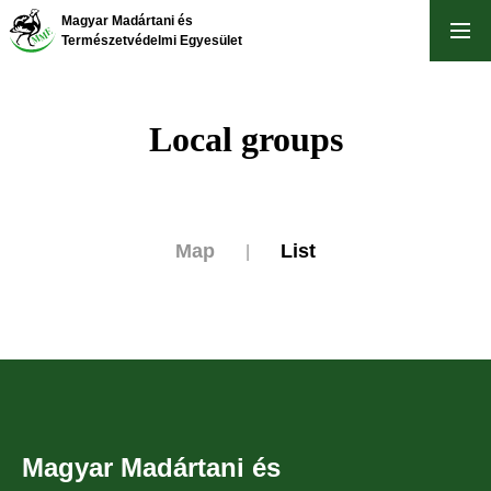
Skip
Magyar Madártani és
to
Természetvédelmi Egyesület
main
content
Local groups
Map
List
|
Magyar Madártani és