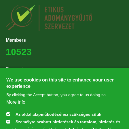
Members
10523
Supporters
27224
We use cookies on this site to enhance your user
experience
By clicking the Accept button, you agree to us doing so.
Hírlevél feliratkozás
More info
Értesüljön elsőként legfrissebb híreinkről, eseményeinkről!
Az oldal alapműködéséhez szükséges sütik
Személyre szabott hirdetések és tartalom, hirdetés és
Feliratkozás