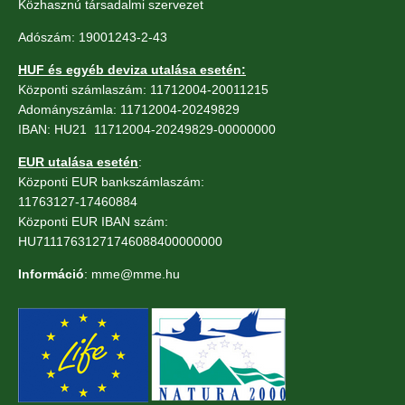
Közhasznú társadalmi szervezet
Adószám: 19001243-2-43
HUF és egyéb deviza utalása esetén:
Központi számlaszám: 11712004-20011215
Adományszámla: 11712004-20249829
IBAN: HU21 11712004-20249829-00000000
EUR utalása esetén
:
Központi EUR bankszámlaszám:
11763127-17460884
Központi EUR IBAN szám:
HU71117631271746088400000000
Információ
: mme@mme.hu