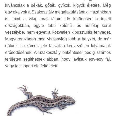
kíváncsiak a békák, gőték, gyíkok, kígyók életére. Még
egy oka volt a Szakosztály megalakulásának. Hazánkban
is, mint a világ más tájain, de különösen a fejlett
országokban, egyre több kétéltű- és hüllőfaj kerül
veszélybe, nem egyet a közvetlen kipusztulás fenyeget.
Magyarországon még viszonylag jobb a helyzet, de már
nálunk is számos jele látszik a kedvezőtlen folyamatok
erősödésének. A Szakosztály önkéntesei pedig számos
területen segíthetnek abban, hogy javítsuk egy-egy faj,
vagy fajcsoport életfeltételeit.