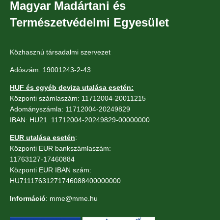
Magyar Madártani és
Természetvédelmi Egyesület
Közhasznú társadalmi szervezet
Adószám: 19001243-2-43
HUF és egyéb deviza utalása esetén:
Központi számlaszám: 11712004-20011215
Adományszámla: 11712004-20249829
IBAN: HU21 11712004-20249829-00000000
EUR utalása esetén
:
Központi EUR bankszámlaszám:
11763127-17460884
Központi EUR IBAN szám:
HU71117631271746088400000000
Információ
: mme@mme.hu