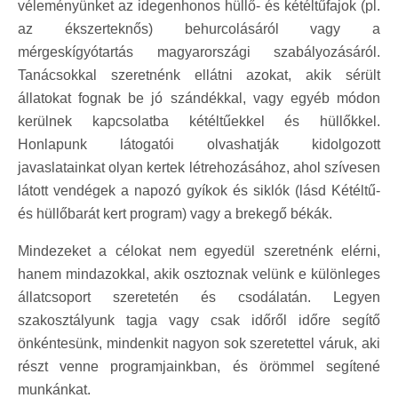
véleményünket az idegenhonos hüllő- és kétéltűfajok (pl.
az ékszerteknős) behurcolásáról vagy a
mérgeskígyótartás magyarországi szabályozásáról.
Tanácsokkal szeretnénk ellátni azokat, akik sérült
állatokat fognak be jó szándékkal, vagy egyéb módon
kerülnek kapcsolatba kétéltűekkel és hüllőkkel.
Honlapunk látogatói olvashatják kidolgozott
javaslatainkat olyan kertek létrehozásához, ahol szívesen
látott vendégek a napozó gyíkok és siklók (lásd Kétéltű-
és hüllőbarát kert program) vagy a brekegő békák.
Mindezeket a célokat nem egyedül szeretnénk elérni,
hanem mindazokkal, akik osztoznak velünk e különleges
állatcsoport szeretetén és csodálatán. Legyen
szakosztályunk tagja vagy csak időről időre segítő
önkéntesünk, mindenkit nagyon sok szeretettel váruk, aki
részt venne programjainkban, és örömmel segítené
munkánkat.