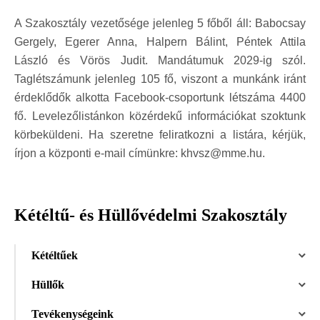
A Szakosztály vezetősége jelenleg 5 főből áll: Babocsay
Gergely, Egerer Anna, Halpern Bálint, Péntek Attila
László és Vörös Judit. Mandátumuk 2029-ig szól.
Taglétszámunk jelenleg 105 fő, viszont a munkánk iránt
érdeklődők alkotta Facebook-csoportunk létszáma 4400
fő. Levelezőlistánkon közérdekű információkat szoktunk
körbeküldeni. Ha szeretne feliratkozni a listára, kérjük,
írjon a központi e-mail címünkre: khvsz@mme.hu.
Kétéltű- és Hüllővédelmi Szakosztály
Kétéltűek
Hüllők
Tevékenységeink