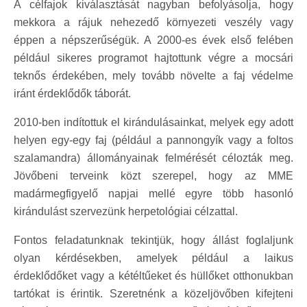
A célfajok kiválasztását nagyban befolyásolja, hogy
mekkora a rájuk nehezedő környezeti veszély vagy
éppen a népszerűségük. A 2000-es évek első felében
például sikeres programot hajtottunk végre a mocsári
teknős érdekében, mely tovább növelte a faj védelme
iránt érdeklődők táborát.
2010-ben indítottuk el kirándulásainkat, melyek egy adott
helyen egy-egy faj (például a pannongyík vagy a foltos
szalamandra) állományainak felmérését célozták meg.
Jövőbeni terveink közt szerepel, hogy az MME
madármegfigyelő napjai mellé egyre több hasonló
kirándulást szervezünk herpetológiai célzattal.
Fontos feladatunknak tekintjük, hogy állást foglaljunk
olyan kérdésekben, amelyek például a laikus
érdeklődőket vagy a kétéltűeket és hüllőket otthonukban
tartókat is érintik. Szeretnénk a közeljövőben kifejteni