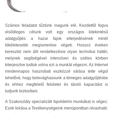
Számos feladatot tűztünk magunk elé. Kezdettől fogva
elsődleges célunk volt egy országos kitekintésű
adatgyűjtés a hazai fajok elterjedésének minél
tökéletesebb megismerése végett. Hosszú éveken
keresztül nem állt rendelkezésre olyan technikai háttér,
melynek segítségével intenzíven és széles körben
kiterjesztve tudtuk volna ezt a munkát végezni. Az Internet
mindennapos használati eszközzé válása tette végül
lehetővé, hogy belevághassunk a tömeges adatgyűjtésbe
és ehhez megfelelő felületet és tároló kapacitást is
tudjunk biztosítani.
A Szakosztály specializált fajvédelmi munkákat is végez.
Ezek leírása a Tevékenységeink menüpontban olvasható.