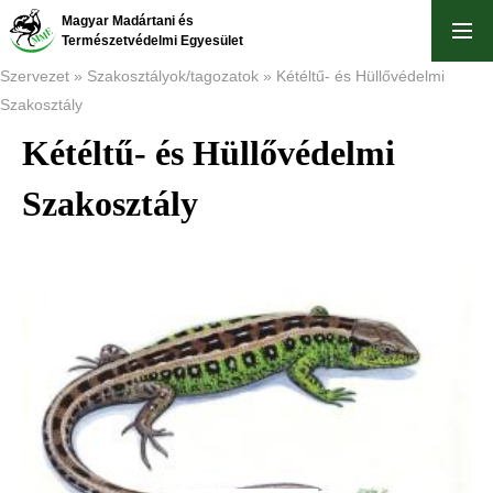
Skip
Magyar Madártani és
to
Természetvédelmi Egyesület
main
Szervezet
Szakosztályok/tagozatok
Kétéltű- és Hüllővédelmi
content
Szakosztály
Breadcrumb
Kétéltű- és Hüllővédelmi
Szakosztály